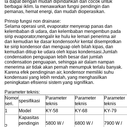
Ia dapat dengan mudah dipindahkan dan cocok untuk
berbagai iklim. Ia menawarkan fungsi pendingin dan
pemanas, hemat energi, dan mudah dioperasikan.
Prinsip fungsi non drainase:
Selama operasi unit, evaporator menyerap panas dan
kelembaban di udara, dan kelembaban mengembun pada
sirip evaporator,mengalir ke hulu ke lemari penerima air
dan kemudian ke dasar kondensorAir kental disemprotkan
ke sirip kondensor dan menguap oleh bilah kipas, dan
kemudian ditiup ke udara oleh kipas kondensasi.Jumlah
condensation penguapan lebih besar dari jumlah
condensation penguapan, sehingga air dalam nampan
menerima air tidak akan pernah menumpuk terlalu banyak.
Karena efek pendinginan air, kondensor memiliki suhu
kondensasi yang lebih rendah, yang menghasilkan
peningkatan efisiensi sistem yang signifikan.
Parameter teknis:
Nomor
Parameter
Parameter
Parameter
spesifikasi
seri.
teknis
teknis
teknis
1
Model
KY-58
KY-68
KY-79
Kapasitas
pendingin
5800 W /
6800 W /
7900 W /
2