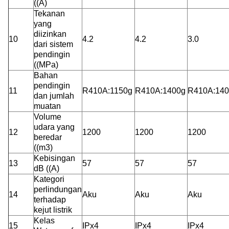
((A)
Tekanan
yang
diizinkan
10
4.2
4.2
3.0
dari sistem
pendingin
((MPa)
Bahan
pendingin
11
R410A:1150g
R410A:1400g
R410A:140
dan jumlah
muatan
Volume
udara yang
12
1200
1200
1200
beredar
((m3)
Kebisingan
13
57
57
57
dB ((A)
Kategori
perlindungan
14
Aku
Aku
Aku
terhadap
kejut listrik
Kelas
15
IPx4
IPx4
IPx4