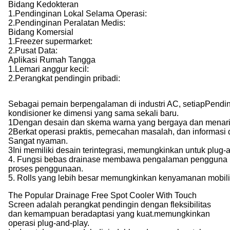
Bidang Kedokteran
1.
Pendinginan Lokal Selama Operasi:
2.
Pendinginan Peralatan Medis:
Bidang Komersial
1.
Freezer supermarket:
2.
Pusat Data:
Aplikasi Rumah Tangga
1.
Lemari anggur kecil:
2.
Perangkat pendingin pribadi:
Sebagai pemain berpengalaman di industri AC, setiap
Pendin
kondisioner ke dimensi yang sama sekali baru.
1Dengan desain dan skema warna yang bergaya dan menarik,
2Berkat operasi praktis, pemecahan masalah, dan informasi 
Sangat nyaman.
3Ini memiliki desain terintegrasi, memungkinkan untuk plug
4. Fungsi bebas drainase membawa pengalaman pengguna ke
proses penggunaan.
5. Rolls yang lebih besar memungkinkan kenyamanan mobili
The Popular Drainage Free Spot Cooler With Touch
Screen adalah perangkat pendingin dengan fleksibilitas
dan kemampuan beradaptasi yang kuat.memungkinkan
operasi plug-and-play.