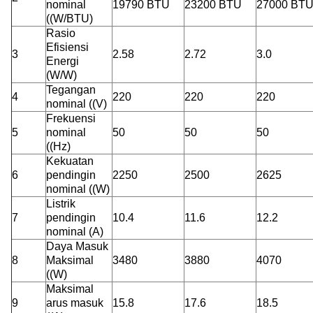
nominal
19790 BTU
23200 BTU
27000 BT
((W/BTU)
Rasio
Efisiensi
3
2.58
2.72
3.0
Energi
(W/W)
Tegangan
4
220
220
220
nominal ((V)
Frekuensi
5
nominal
50
50
50
((Hz)
Kekuatan
6
pendingin
2250
2500
2625
nominal ((W)
Listrik
7
pendingin
10.4
11.6
12.2
nominal (A)
Daya Masuk
8
Maksimal
3480
3880
4070
((W)
Maksimal
9
arus masuk
15.8
17.6
18.5