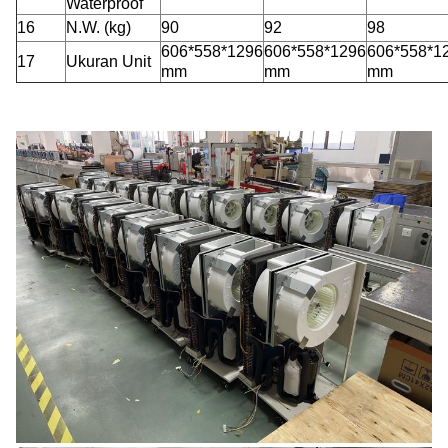
Waterproof
16
N.W.
(kg)
90
92
98
606*558*1296
606*558*1296
606*558*1
17
Ukuran Unit
mm
mm
mm