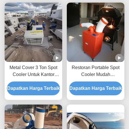
Metal Cover 3 Ton Spot
Restoran Portable Spot
Cooler Untuk Kantor
Cooler Mudah
Kecil Dengan Operasi
dibersihkan dan dipasang
Dapatkan Harga Terbaik
Suhu Tinggi Menoleransi
Dapatkan Harga Terbaik
Spot Cooler Ac